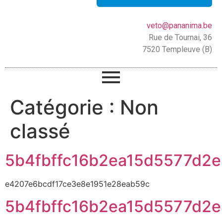
veto@pananima.be
Rue de Tournai, 36
7520 Templeuve (B)
Catégorie :
Non
classé
5b4fbffc16b2ea15d5577d2
e4207e6bcdf17ce3e8e1951e28eab59c
5b4fbffc16b2ea15d5577d2