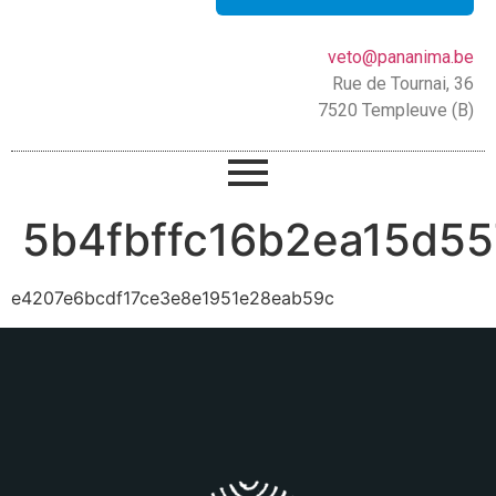
veto@pananima.be
Rue de Tournai, 36
7520 Templeuve (B)
5b4fbffc16b2ea15d5
e4207e6bcdf17ce3e8e1951e28eab59c