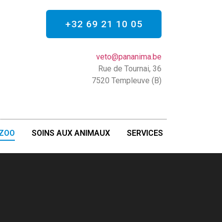
+32 69 21 10 05
veto@pananima.be
Rue de Tournai, 36
7520 Templeuve (B)
ZOO
SOINS AUX ANIMAUX
SERVICES