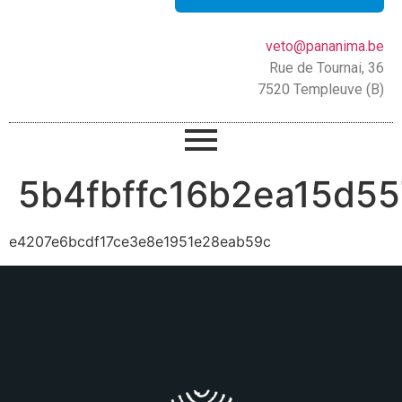
veto@pananima.be
Rue de Tournai, 36
7520 Templeuve (B)
5b4fbffc16b2ea15d5
e4207e6bcdf17ce3e8e1951e28eab59c